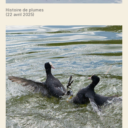
Histoire de plumes
(22 avril 2025)