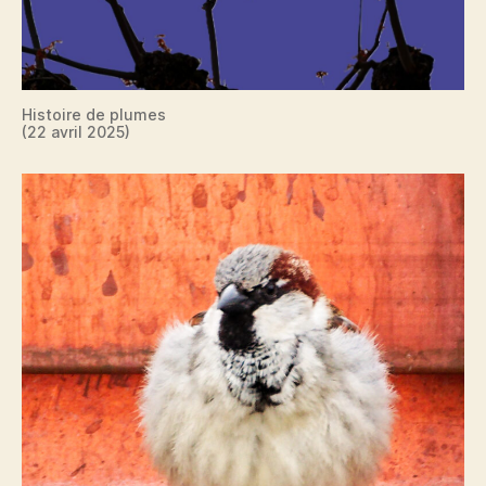
Histoire de plumes
(22 avril 2025)