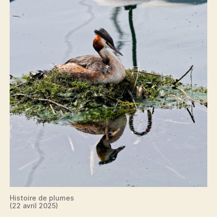
Histoire de plumes
(22 avril 2025)