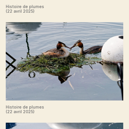
Histoire de plumes
(22 avril 2025)
Histoire de plumes
(22 avril 2025)