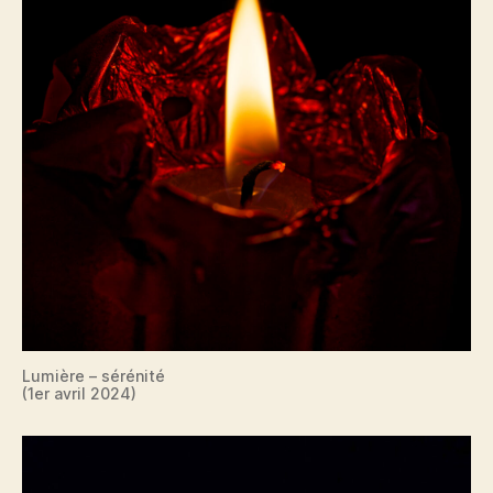
Lumière – sérénité
(1er avril 2024)