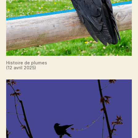
Histoire de plumes
(12 avril 2025)