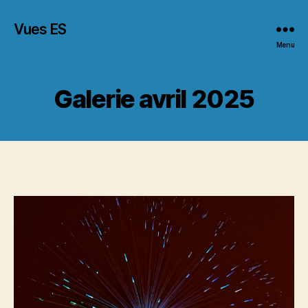
Vues ES
Menu
Galerie avril 2025