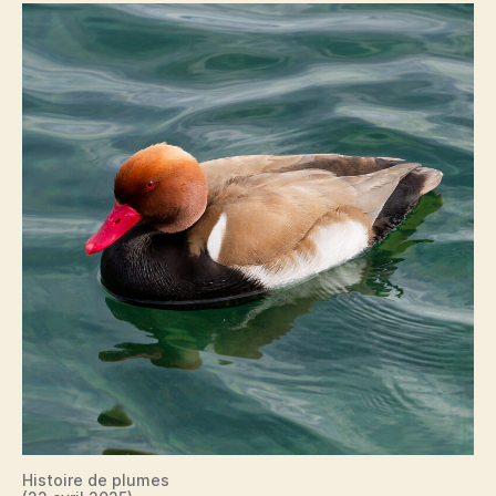
Histoire de plumes