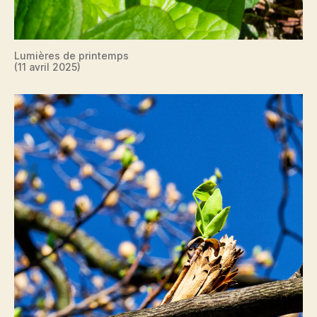
Lumières de printemps
(11 avril 2025)