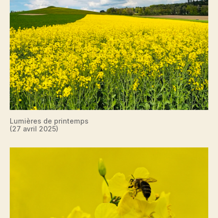
Lumières de printemps
(27 avril 2025)