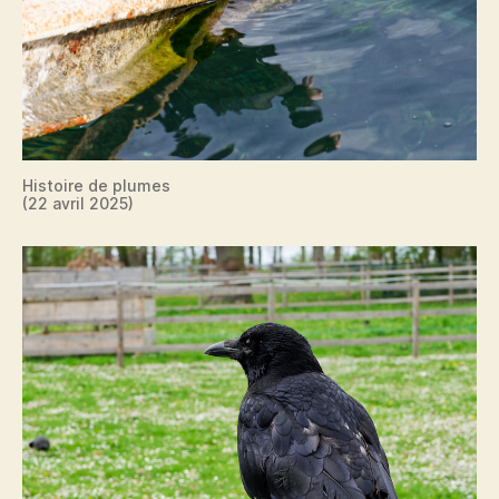
Histoire de plumes
(22 avril 2025)