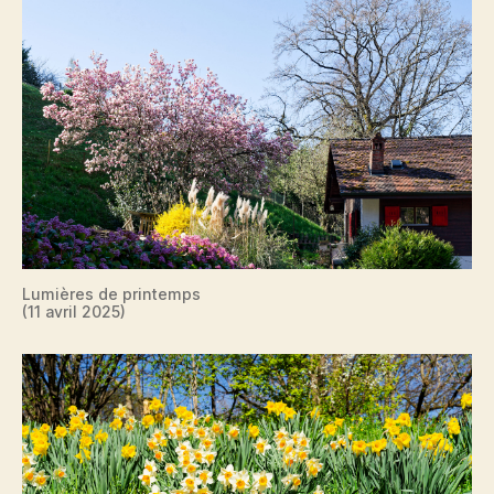
Lumières de printemps
(11 avril 2025)