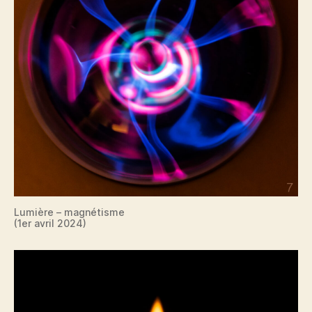
Lumière – magnétisme
(1er avril 2024)