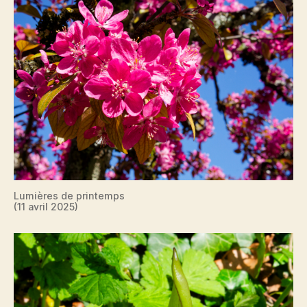
Lumières de printemps
(11 avril 2025)