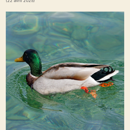
(22 avril 2025)