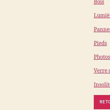
Bois
Lumiè
Pannea
Pieds
Photos
Verre 
Insoli
RET