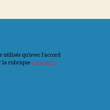
e utilisés qu’avec l’accord
r la rubrique
« contact »