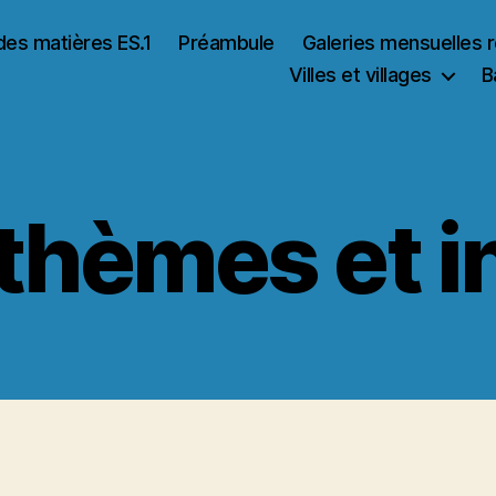
des matières ES.1
Préambule
Galeries mensuelles 
Villes et villages
B
thèmes et i