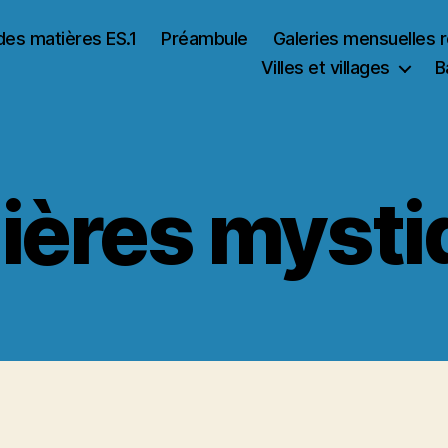
des matières ES.1
Préambule
Galeries mensuelles 
Villes et villages
B
ières mysti