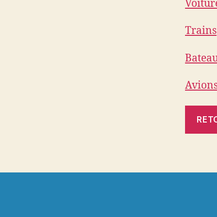
Voitur
Trains
Batea
Avion
RET