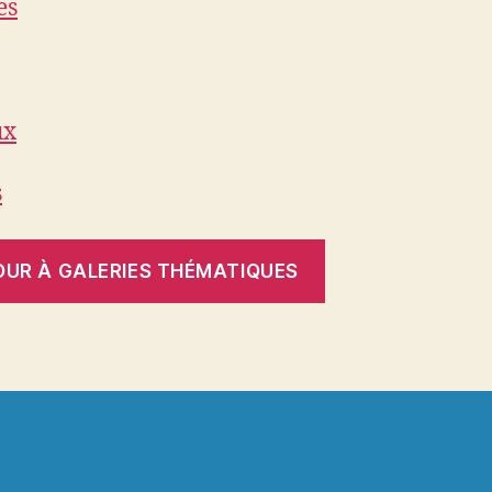
es
ux
s
OUR À GALERIES THÉMATIQUES