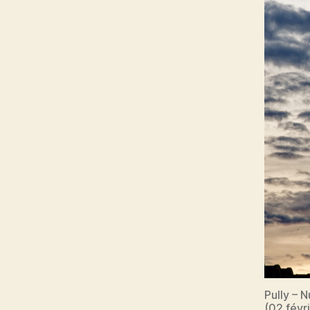
Pully – 
(02 févr