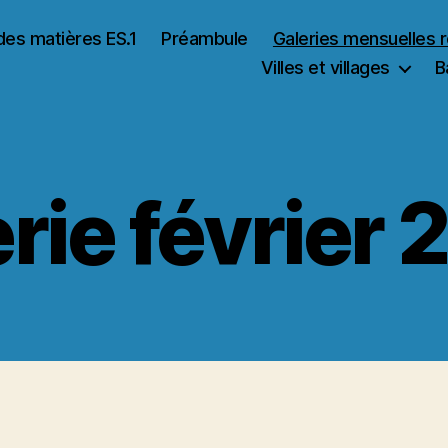
des matières ES.1
Préambule
Galeries mensuelles 
Villes et villages
B
rie février