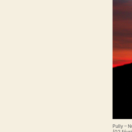
Pully – 
(02 févr